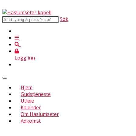
Søk
Logg inn
Hjem
Gudstjeneste
Utleie
Kalender
Om Haslumseter
Adkomst