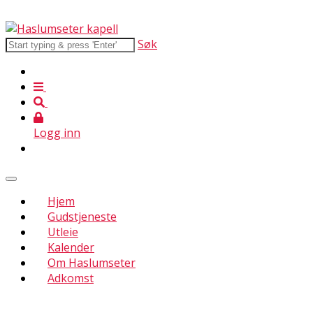
Søk
Logg inn
Hjem
Gudstjeneste
Utleie
Kalender
Om Haslumseter
Adkomst