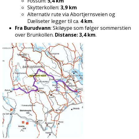
Fossum:
5,4 km
Skytterkollen:
3,9 km
Alternativ rute via Abortjernsveien og
Dæliseter legger til ca.
4 km
.
Fra Burudvann
: Skiløype som følger sommerstien
over Brunkollen.
Distanse: 3,4 km
.