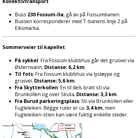
Kollektivtransport
Buss
230 Fossum-Ila
, gå av på Fossumbanen.
Bussen korresponderer med T-banens linje 2 på
Eiksmarka.
Sommerveier til kapellet
På sykkel
: Fra Fossum klubbhus går det grusvei via
Østernvann.
Distanse: 6,2 km
.
Til fots
: Fra Fossum klubbhus via lysløype og
grusvei.
Distanse: 5,6 km
.
Fra Skytterkollen
: En til dels bratt sti via
Brunkollen og over Skuta.
Distanse: 3,3 km
.
Fra Burud parkeringsplass
: Sti via Brunkollen eller
Fugleleiken. Begge ruter er ca.
3,4 km
, men
Fugleleiken-stien kan være fuktig enkelte steder.